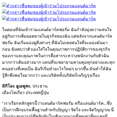
ในตอนที่ฉันเข้าร่วมแลนด์มาร์คฟอรั่ม ฉันกำลังมุ่งความสนใจ
อยู่กับการเพิ่มยอดขายในธุรกิจของฉัน แต่หลังจากแลนด์มาร์ค
ฟอรั่ม ฉันเริ่มมองดูสิ่งต่างๆ ที่ฉันไม่เคยสนใจที่จะมองมันมา
ก่อน ฉันพบว่าตัวเองใส่ใจในคุณภาพการปฏิบัติการของธุรกิจ
ของเราและคุณภาพในการสื่อสารระหว่างพนักงานกับตัวฉัน
มากกว่าเดิมอย่างมาก แทนที่จะพยายามควบคุมทุกอย่างและทุก
คนอย่างที่เคยเป็น ฉันริเริ่มทำอะไรใหม่ๆ มากขึ้น มันทำให้ฉัน
รู้สึกพึงพอใจมากกว่า และบริษัททั้งบริษัทก็เจริญรุ่งเรือง
มิกิโอะ อูเอคูสะ
, ประธาน
เมืองโตเกียว ประเทศญี่ปุ่น
"เราเรียกหลักสูตรนี้ว่าแลนด์มาร์คฟอรั่ม หรือแลนด์มาร์ค...ซึ่ง
เป็นการฝึกอบรมพื้นฐานสำหรับปัญญา จิดใจ และจิตวิญญาณ นี่
เป็นประสบการณ์ที่พลิกผันในเชิงบวกมากที่สุดเท่าที่ผมเคยมี